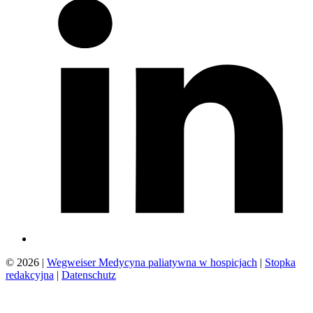
© 2026 |
Wegweiser Medycyna paliatywna w hospicjach
|
Stopka
redakcyjna
|
Datenschutz