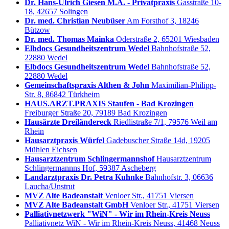
Dr. Hans-Ulrich Giesen M.A. - Privatpraxis
Gasstraße 10-
18, 42657 Solingen
Dr. med. Christian Neubüser
Am Forsthof 3, 18246
Bützow
Dr. med. Thomas Mainka
Oderstraße 2, 65201 Wiesbaden
Elbdocs Gesundheitszentrum Wedel
Bahnhofstraße 52,
22880 Wedel
Elbdocs Gesundheitszentrum Wedel
Bahnhofstraße 52,
22880 Wedel
Gemeinschaftspraxis Althen & John
Maximilian-Philipp-
Str. 8, 86842 Türkheim
HAUS.ARZT.PRAXIS Staufen - Bad Krozingen
Freiburger Straße 20, 79189 Bad Krozingen
Hausärzte Dreiländereck
Riedlistraße 7/1, 79576 Weil am
Rhein
Hausarztpraxis Würfel
Gadebuscher Straße 14d, 19205
Mühlen Eichsen
Hausarztzentrum Schlingermannshof
Hausarztzentrum
Schlingermannns Hof, 59387 Ascheberg
Landarztpraxis Dr. Petra Kuhnke
Bahnhofstr. 3, 06636
Laucha/Unstrut
MVZ Alte Badeanstalt
Venloer Str., 41751 Viersen
MVZ Alte Badeanstalt GmbH
Venloer Str., 41751 Viersen
Palliativnetzwerk "WiN" - Wir im Rhein-Kreis Neuss
Palliativnetz WiN - Wir im Rhein-Kreis Neuss, 41468 Neuss