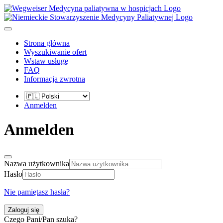
Strona główna
Wyszukiwanie ofert
Wstaw usługę
FAQ
Informacja zwrotna
Anmelden
Anmelden
Nazwa użytkownika
Hasło
Nie pamiętasz hasła?
Zaloguj się
Czego Pani/Pan szuka?