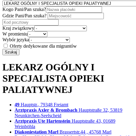
Kogo Pani/Pan szuka?
Gdzie Pani/Pan szuka?
Kraj związkowy
W promieniu
Wybór języka
Oferty dedykowane dla migrantów
Szukaj
LEKARZ OGÓLNY I
SPECJALISTA OPIEKI
PALIATYWNEJ
49
Hauptstr., 79348 Freiamt
Arztpraxis Axler & Brombach
Hauptstraße 32, 53819
Neunkirchen-Seelscheid
Arztpraxis Ute Hartenstein
Hauptstraße 43, 01689
Weinböhla
Diakoniestation Marl
Brassertstr.44 , 45768 Marl