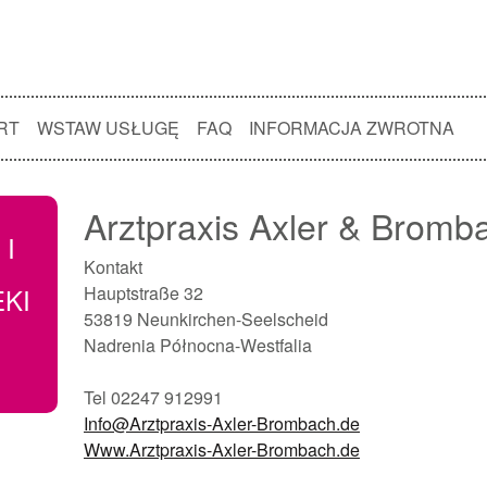
RT
WSTAW USŁUGĘ
FAQ
INFORMACJA ZWROTNA
Arztpraxis Axler & Bromb
 I
Kontakt
EKI
Hauptstraße 32
53819 Neunkirchen-Seelscheid
Nadrenia Północna-Westfalia
Tel 02247 912991
Info@Arztpraxis-Axler-Brombach.de
Www.Arztpraxis-Axler-Brombach.de