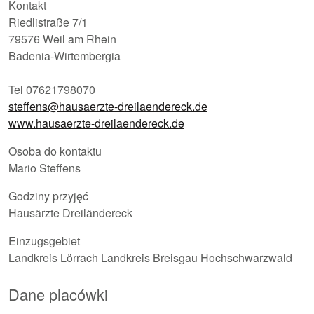
Kontakt
Riedlistraße 7/1
79576 Weil am Rhein
Badenia-Wirtembergia
Tel 07621798070
steffens@hausaerzte-dreilaendereck.de
www.hausaerzte-dreilaendereck.de
Osoba do kontaktu
Mario Steffens
Godziny przyjęć
Hausärzte Dreiländereck
Einzugsgebiet
Landkreis Lörrach Landkreis Breisgau Hochschwarzwald
Dane placówki