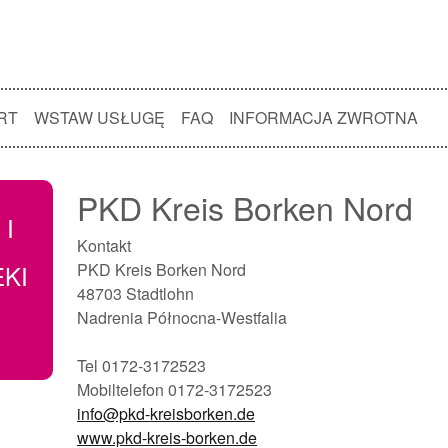
RT
WSTAW USŁUGĘ
FAQ
INFORMACJA ZWROTNA
PKD Kreis Borken Nord
 I
Kontakt
EKI
PKD Kreis Borken Nord
48703 Stadtlohn
Nadrenia Północna-Westfalia
Tel 0172-3172523
Mobiltelefon 0172-3172523
info@pkd-kreisborken.de
www.pkd-kreis-borken.de