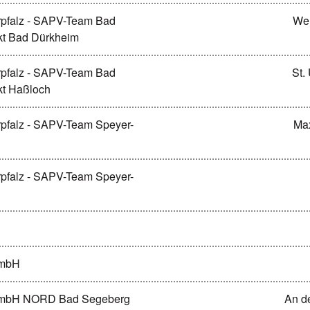
erpfalz - SAPV-Team Bad
Wel
kt Bad Dürkheim
erpfalz - SAPV-Team Bad
St.
kt Haßloch
erpfalz - SAPV-Team Speyer-
Max
erpfalz - SAPV-Team Speyer-
GmbH
gGmbH NORD Bad Segeberg
An d