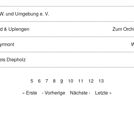
g/W. und Umgebung e. V.
and & Uplengen
Zum Orch
Pyrmont
W
reis Diepholz
5
6
7
8
9
10
11
12
13
« Erste
‹ Vorherige
Nächste ›
Letzte »