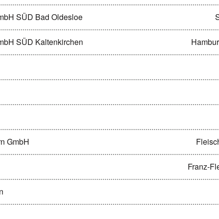
gGmbH SÜD Bad Oldesloe
GmbH SÜD Kaltenkirchen
Hamburg
ern GmbH
Fleisc
Franz-Fl
n