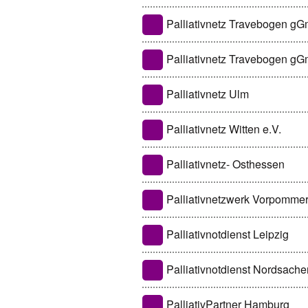
Palliativnetz Travebogen 
Palliativnetz Travebogen g
Palliativnetz Ulm
Palliativnetz Witten e.V.
Palliativnetz- Osthessen
Palliativnetzwerk Vorpomm
Palliativnotdienst Leipzig
Palliativnotdienst Nordsache
PalliativPartner Hamburg