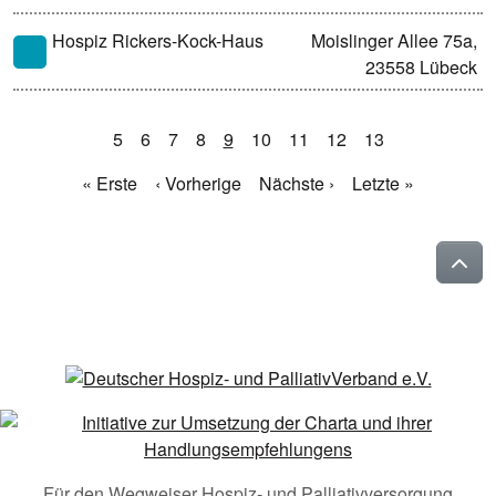
Hospiz Rickers-Kock-Haus
Moislinger Allee 75a,
23558 Lübeck
5
6
7
8
9
10
11
12
13
« Erste
‹ Vorherige
Nächste ›
Letzte »
Für den Wegweiser Hospiz- und Palliativversorgung