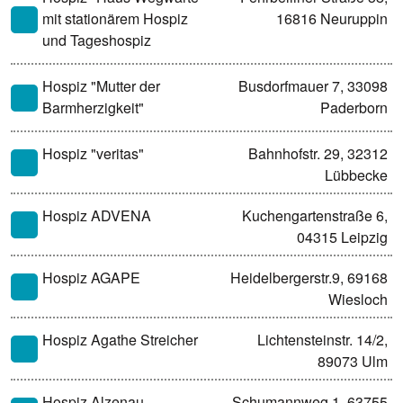
mit stationärem Hospiz
16816 Neuruppin
und Tageshospiz
Hospiz "Mutter der
Busdorfmauer 7, 33098
Barmherzigkeit"
Paderborn
Hospiz "veritas"
Bahnhofstr. 29, 32312
Lübbecke
Hospiz ADVENA
Kuchengartenstraße 6,
04315 Leipzig
Hospiz AGAPE
Heidelbergerstr.9, 69168
Wiesloch
Hospiz Agathe Streicher
Lichtensteinstr. 14/2,
89073 Ulm
Hospiz Alzenau
Schumannweg 1, 63755