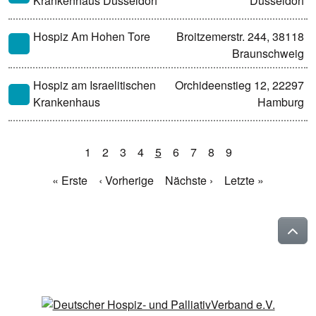
Krankenhaus Düsseldorf
Düsseldorf
Hospiz Am Hohen Tore
Broitzemerstr. 244, 38118
Braunschweig
Hospiz am Israelitischen
Orchideenstieg 12, 22297
Krankenhaus
Hamburg
1
2
3
4
5
6
7
8
9
« Erste
‹ Vorherige
Nächste ›
Letzte »