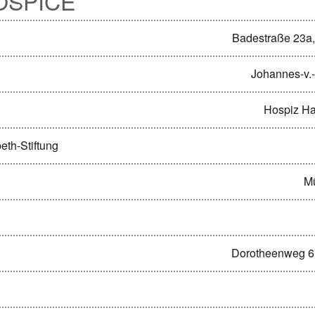
OSPICE
Badestraße 23a,
Johannes-v.
Hospiz H
eth-Stiftung
M
Dorotheenweg 6,