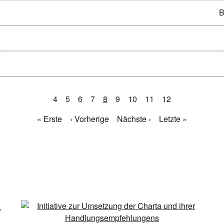
B
4
5
6
7
8
9
10
11
12
« Erste
‹ Vorherige
Nächste ›
Letzte »