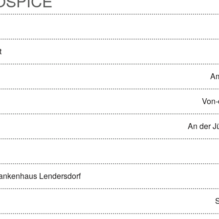
OSPICE
t
Am
Von-
An der J
rankenhaus Lendersdorf