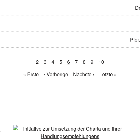
De
Pfor
2
3
4
5
6
7
8
9
10
« Erste
‹ Vorherige
Nächste ›
Letzte »