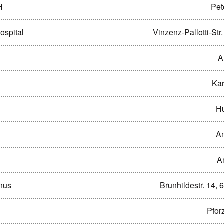
H
Pet
ospital
Vinzenz-Pallotti-St
A
Kar
Hu
Am
A
nus
Brunhildestr. 14,
Pfor