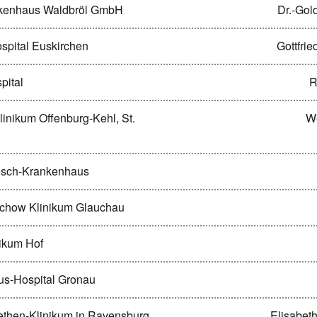
ankenhaus Waldbröl GmbH
Dr.-Gol
ospital Euskirchen
Gottfri
pital
R
linikum Offenburg-Kehl, St.
We
Bosch-Krankenhaus
irchow Klinikum Glauchau
nikum Hof
nius-Hospital Gronau
abethen-Klinikum in Ravensburg
Elisabet