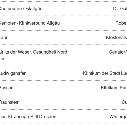
 Kaufbeuren-Ostallgäu
Dr.-Gu
 Kempten- Klinkverbund Allgäu
Rober
Lahr
Klostenst
 Links der Weser, Gesundheit Nord
Senator-
en
 Ludwigshafen
Klinikum der Stadt L
 Passau
Klinikum Pas
Traunstein
Cu
aus St. Joseph-Stift Dresden
Winterga