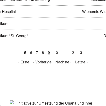
h-Hospital
Wienerstr. Wi
inikum
inikum "St. Georg"
D
5
6
7
8
9
10
11
12
13
« Erste
‹ Vorherige
Nächste ›
Letzte »