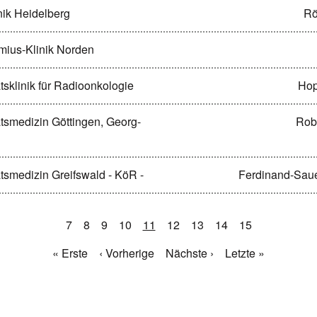
inik Heidelberg
Rö
mmius-Klinik Norden
ätsklinik für Radioonkologie
Hop
tätsmedizin Göttingen, Georg-
Robe
tätsmedizin Greifswald - KöR -
Ferdinand-Saue
7
8
9
10
11
12
13
14
15
« Erste
‹ Vorherige
Nächste ›
Letzte »