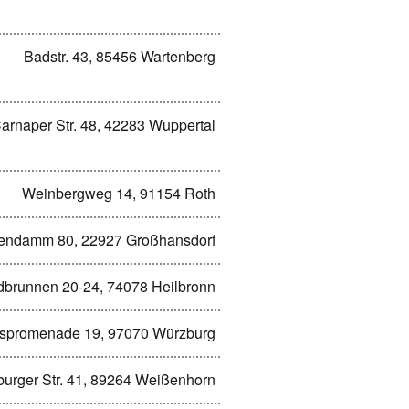
Badstr. 43, 85456 Wartenberg
arnaper Str. 48, 42283 Wuppertal
Weinbergweg 14, 91154 Roth
endamm 80, 22927 Großhansdorf
brunnen 20-24, 74078 Heilbronn
uspromenade 19, 97070 Würzburg
urger Str. 41, 89264 Weißenhorn