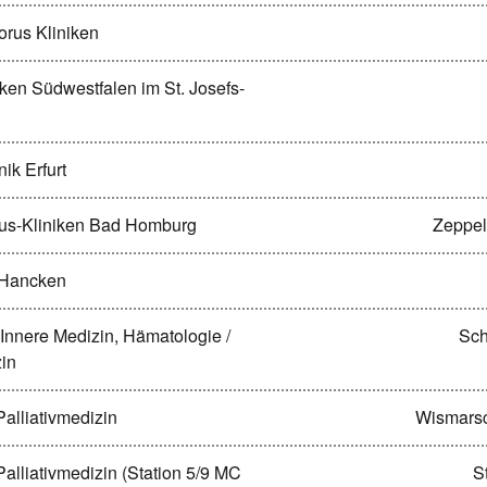
horus Kliniken
iken Südwestfalen im St. Josefs-
nik Erfurt
unus-Kliniken Bad Homburg
Zeppel
. Hancken
r Innere Medizin, Hämatologie /
Sch
zin
 Palliativmedizin
Wismarsc
r Palliativmedizin (Station 5/9 MC
S