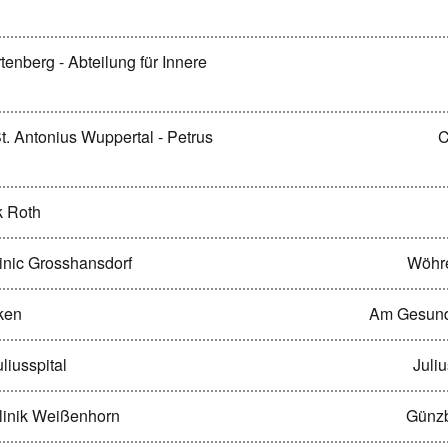
rtenberg - Abteilung für Innere
 St. Antonius Wuppertal - Petrus
C
ik Roth
linic Grosshansdorf
Wöhr
iken
Am Gesund
uliusspital
Juli
sklinik Weißenhorn
Günzb