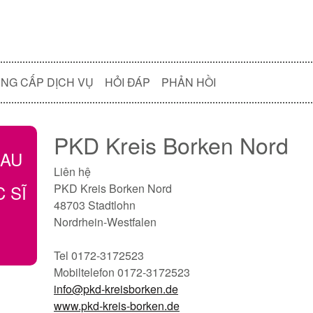
NG CẤP DỊCH VỤ
HỎI ĐÁP
PHẢN HỒI
PKD Kreis Borken Nord
ĐAU
Liên hệ
C SĨ
PKD Kreis Borken Nord
48703 Stadtlohn
Nordrhein-Westfalen
Tel 0172-3172523
Mobiltelefon 0172-3172523
info@pkd-kreisborken.de
www.pkd-kreis-borken.de