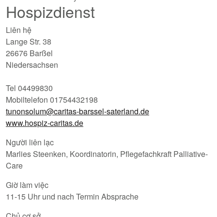
Hospizdienst
Liên hệ
Lange Str. 38
26676 Barßel
Niedersachsen
Tel 04499830
Mobiltelefon 01754432198
tunonsolum@caritas-barssel-saterland.de
www.hospiz-caritas.de
Người liên lạc
Marlies Steenken, Koordinatorin, Pflegefachkraft Palliative-
Care
Giờ làm việc
11-15 Uhr und nach Termin Absprache
Chủ cơ sở