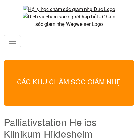
CÁC KHU CHĂM SÓC GIẢM NHẸ
Palliativstation Helios
Klinikum Hildesheim