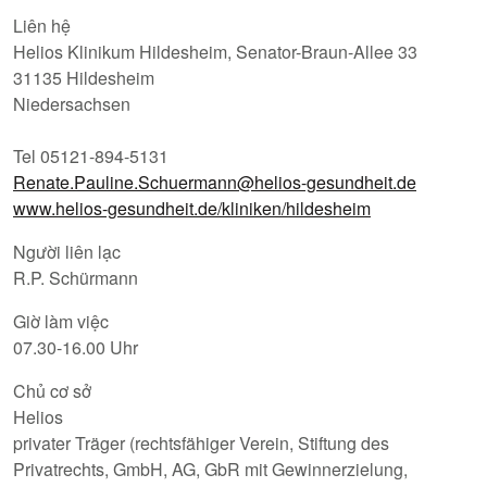
Liên hệ
Helios Klinikum Hildesheim, Senator-Braun-Allee 33
31135 Hildesheim
Niedersachsen
Tel 05121-894-5131
Renate.Pauline.Schuermann@helios-gesundheit.de
www.helios-gesundheit.de/kliniken/hildesheim
Người liên lạc
R.P. Schürmann
Giờ làm việc
07.30-16.00 Uhr
Chủ cơ sở
Helios
privater Träger (rechtsfähiger Verein, Stiftung des
Privatrechts, GmbH, AG, GbR mit Gewinnerzielung,