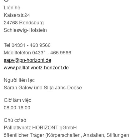
Liên hệ
Kaiserstr.24
24768 Rendsburg
Schleswig-Holstein
Tel 04331 - 463 9566
Mobiltelefon 04331 - 465 9566
sapv@pn-horizont.de
www.palliativnetz-horizont.de
Người liên lạc
Sarah Galow und Silja Jans-Doose
Giờ làm việc
08:00-16:00
Chủ cơ sở
Palliativnetz HORIZONT gGmbH
öffentlicher Träger (Körperschaften, Anstalten, Stiftungen