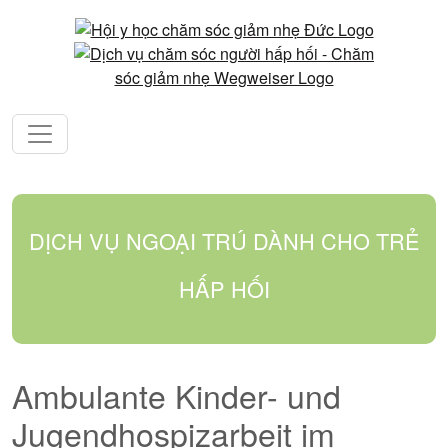
DỊCH VỤ NGOẠI TRÚ DÀNH CHO TRẺ
HẤP HỐI
Ambulante Kinder- und
Jugendhospizarbeit im