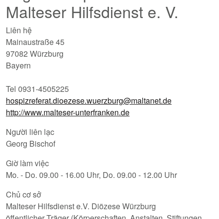
Malteser Hilfsdienst e. V.
Liên hệ
Mainaustraße 45
97082 Würzburg
Bayern
Tel 0931-4505225
hospizreferat.dioezese.wuerzburg@maltanet.de
http://www.malteser-unterfranken.de
Người liên lạc
Georg Bischof
Giờ làm việc
Mo. - Do. 09.00 - 16.00 Uhr, Do. 09.00 - 12.00 Uhr
Chủ cơ sở
Malteser Hilfsdienst e.V. Diözese Würzburg
öffentlicher Träger (Körperschaften, Anstalten, Stiftungen