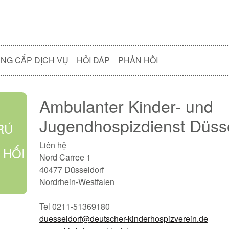
NG CẤP DỊCH VỤ
HỎI ĐÁP
PHẢN HỒI
Ambulanter Kinder- und
Jugendhospizdienst Düss
RÚ
Liên hệ
 HỐI
Nord Carree 1
40477 Düsseldorf
Nordrhein-Westfalen
Tel 0211-51369180
duesseldorf@deutscher-kinderhospizverein.de