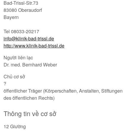
Bad-Trissl-Str.73
83080 Oberaudorf
Bayern
Tel 08033-20217
info@klinik-bad-trissl.de
http://www.klinik-bad-trissl.de
Người liên lạc
Dr. med. Bernhard Weber
Chủ cơ sở
?
öffentlicher Träger (Körperschaften, Anstalten, Stiftungen
des öffentlichen Rechts)
Thông tin về cơ sở
12 Giường