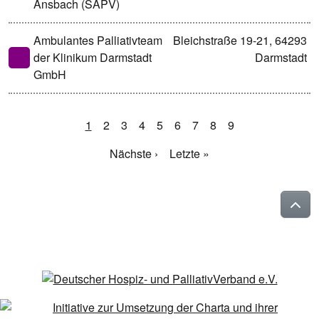
Ansbach (SAPV)
Ambulantes Palliativteam
Bleichstraße 19-21, 64293
der Klinikum Darmstadt
Darmstadt
GmbH
1
2
3
4
5
6
7
8
9
Nächste ›
Letzte »