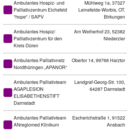
Ambulantes Hospiz- und
Mühlweg 1a, 37327
Palliativzentrum Eichsfeld
Leinefelde-Worbis, OT.
"hope" / SAPV
Birkungen
Ambulantes Hospiz/
Am Weiherhof 23, 52382
Palliativzentrum für den
Niederzier
Kreis Düren
Ambulantes Palliativnetz
Obertor 14, 99768 Harztor
Nordthüringen „APANOR“
Ambulantes Palliativteam
Landgraf-Georg-Str. 100,
AGAPLESION
64287 Darmstadt
ELISABETHENSTIFT
Darmstadt
Ambulantes Palliativteam
Escherichstraße 1, 91522
ANregiomed Klinikum
Ansbach