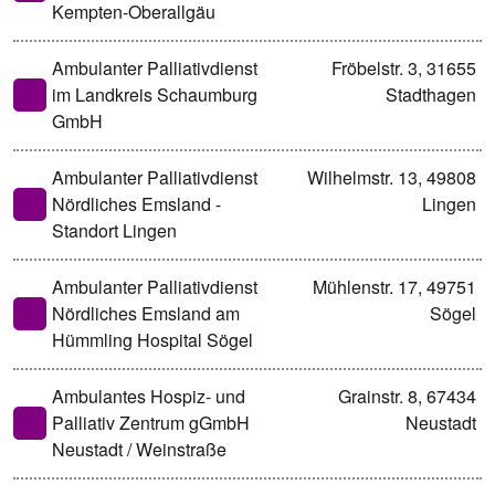
Kempten-Oberallgäu
Ambulanter Palliativdienst
Fröbelstr. 3, 31655
im Landkreis Schaumburg
Stadthagen
GmbH
Ambulanter Palliativdienst
Wilhelmstr. 13, 49808
Nördliches Emsland -
Lingen
Standort Lingen
Ambulanter Palliativdienst
Mühlenstr. 17, 49751
Nördliches Emsland am
Sögel
Hümmling Hospital Sögel
Ambulantes Hospiz- und
Grainstr. 8, 67434
Palliativ Zentrum gGmbH
Neustadt
Neustadt / Weinstraße