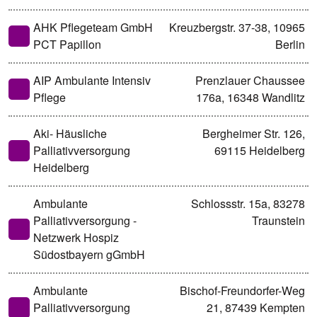
AHK Pflegeteam GmbH
Kreuzbergstr. 37-38, 10965
PCT Papillon
Berlin
AIP Ambulante Intensiv
Prenzlauer Chaussee
Pflege
176a, 16348 Wandlitz
Aki- Häusliche
Bergheimer Str. 126,
Palliativversorgung
69115 Heidelberg
Heidelberg
Ambulante
Schlossstr. 15a, 83278
Palliativversorgung -
Traunstein
Netzwerk Hospiz
Südostbayern gGmbH
Ambulante
Bischof-Freundorfer-Weg
Palliativversorgung
21, 87439 Kempten