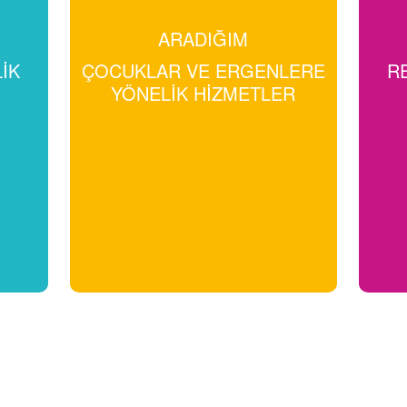
ARADIĞIM
IK
ÇOCUKLAR VE ERGENLERE
R
YÖNELIK HIZMETLER