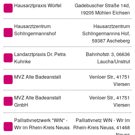
Hausarztpraxis Würfel
Gadebuscher Straße 14d,
19205 Mühlen Eichsen
Hausarztzentrum
Hausarztzentrum
Schlingermannshof
Schlingermannns Hof,
59387 Ascheberg
Landarztpraxis Dr. Petra
Bahnhofstr. 3, 06636
Kuhnke
Laucha/Unstrut
MVZ Alte Badeanstalt
Venloer Str., 41751
Viersen
MVZ Alte Badeanstalt
Venloer Str., 41751
GmbH
Viersen
Palliativnetzwerk "WiN" -
Palliativnetz WiN - Wir im
Wir im Rhein-Kreis Neuss
Rhein-Kreis Neuss, 41468
Neuss