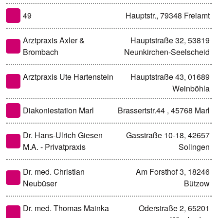
49
Hauptstr., 79348 Freiamt
Arztpraxis Axler &
Hauptstraße 32, 53819
Brombach
Neunkirchen-Seelscheid
Arztpraxis Ute Hartenstein
Hauptstraße 43, 01689
Weinböhla
Diakoniestation Marl
Brassertstr.44 , 45768 Marl
Dr. Hans-Ulrich Giesen
Gasstraße 10-18, 42657
M.A. - Privatpraxis
Solingen
Dr. med. Christian
Am Forsthof 3, 18246
Neubüser
Bützow
Dr. med. Thomas Mainka
Oderstraße 2, 65201