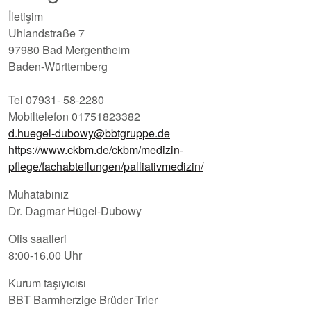
İletişim
Uhlandstraße 7
97980 Bad Mergentheim
Baden-Württemberg
Tel 07931- 58-2280
Mobiltelefon 01751823382
d.huegel-dubowy@bbtgruppe.de
https://www.ckbm.de/ckbm/medizin-
pflege/fachabteilungen/palliativmedizin/
Muhatabınız
Dr. Dagmar Hügel-Dubowy
Ofis saatleri
8:00-16.00 Uhr
Kurum taşıyıcısı
BBT Barmherzige Brüder Trier