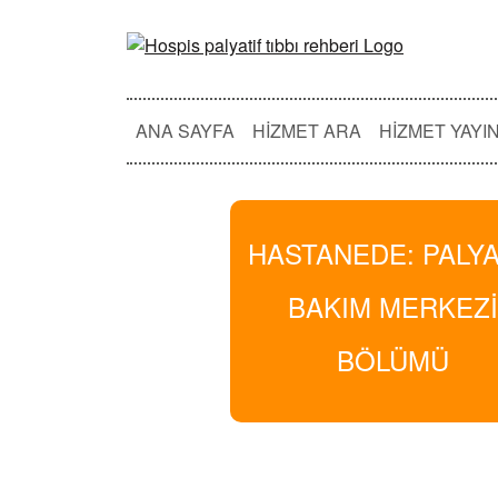
ANA SAYFA
HIZMET ARA
HIZMET YAYI
HASTANEDE: PALYA
BAKIM MERKEZ
BÖLÜMÜ