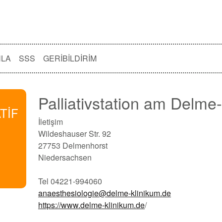
NLA
SSS
GERIBILDIRIM
Palliativstation am Delme
TİF
İletişim
İ
Wildeshauser Str. 92
27753 Delmenhorst
Niedersachsen
Tel 04221-994060
anaesthesiologie@delme-klinikum.de
https://www.delme-klinikum.de
/