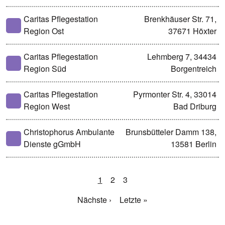
Caritas Pflegestation
Brenkhäuser Str. 71,
Region Ost
37671 Höxter
Caritas Pflegestation
Lehmberg 7, 34434
Region Süd
Borgentreich
Caritas Pflegestation
Pyrmonter Str. 4, 33014
Region West
Bad Driburg
Christophorus Ambulante
Brunsbütteler Damm 138,
Dienste gGmbH
13581 Berlin
1
2
3
Nächste ›
Letzte »