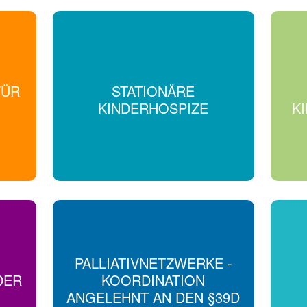
FÜR
STATIONÄRE
KINDERHOSPIZE
K
PALLIATIVNETZWERKE -
DER
KOORDINATION
ANGELEHNT AN DEN §39D