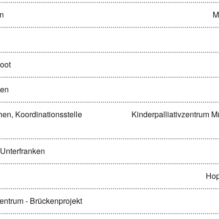
rn
M
boot
sen
en, Koordinationsstelle
Kinderpalliativzentrum M
 Unterfranken
Hop
entrum - Brückenprojekt