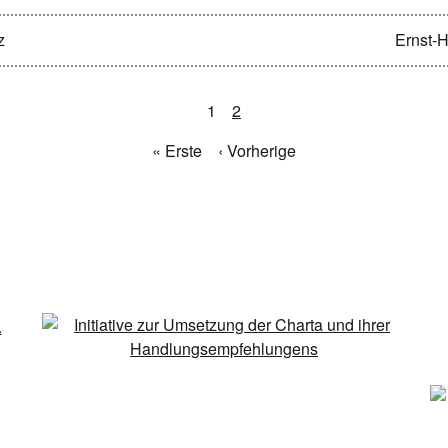
z
Ernst-
1
2
« Erste
‹ Vorherige