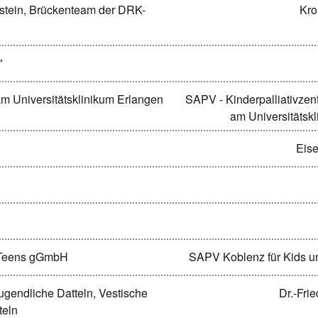
tein, Brückenteam der DRK-
Kro
"
am Universitätsklinikum Erlangen
SAPV - Kinderpalliativzen
am Universitätsk
Eise
 Teens gGmbH
SAPV Koblenz für Kids 
gendliche Datteln, Vestische
Dr.-Frie
teln