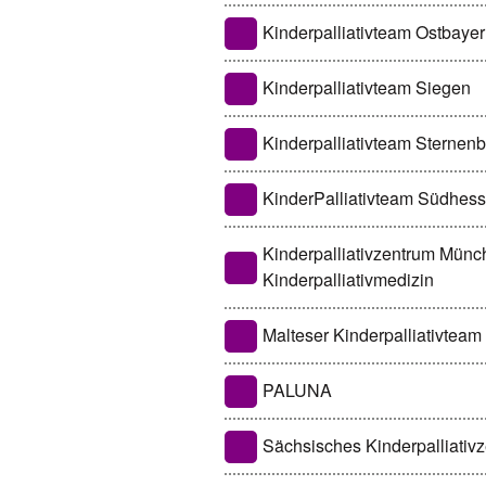
Kinderpalliativteam Ostbaye
Kinderpalliativteam Siegen
Kinderpalliativteam Sternen
KinderPalliativteam Südhes
Kinderpalliativzentrum Münch
Kinderpalliativmedizin
Malteser Kinderpalliativteam
PALUNA
Sächsisches Kinderpalliativz