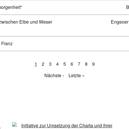
borgenheit"
B
 zwischen Elbe und Weser
Engeoer
 Franz
1
2
3
4
5
6
7
8
9
Nächste ›
Letzte »