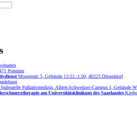
s
iesbaden
4471 Potsdam
tivdienst
Moorenstr. 5, Gebäude 13.52.-1.50, 40225 Düsseldorf
agdeburg
, Stabsstelle Palliativmedizin, Albert-Schweitzer-Campus 1, Gebäude
nderschmerztherapie am Universitätsklinikum des Saarlandes
Kirrb