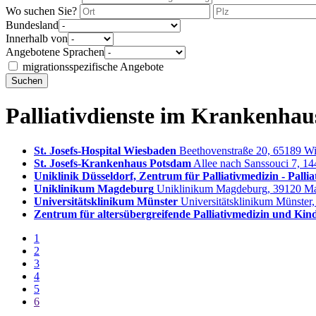
Wo suchen Sie?
Bundesland
Innerhalb von
Angebotene Sprachen
migrationsspezifische Angebote
Suchen
Palliativdienste im Krankenhau
St. Josefs-Hospital Wiesbaden
Beethovenstraße 20, 65189 W
St. Josefs-Krankenhaus Potsdam
Allee nach Sanssouci 7, 1
Uniklinik Düsseldorf, Zentrum für Palliativmedizin - Pallia
Uniklinikum Magdeburg
Uniklinikum Magdeburg, 39120 M
Universitätsklinikum Münster
Universitätsklinikum Münster
Zentrum für altersübergreifende Palliativmedizin und Ki
1
2
3
4
5
6