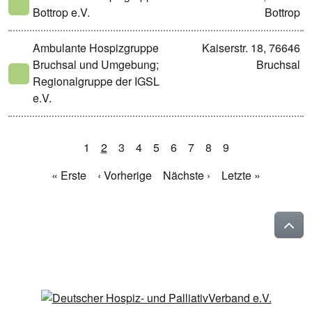
Bottrop e.V.
Bottrop
Ambulante Hospizgruppe
Kaiserstr. 18, 76646
Bruchsal und Umgebung;
Bruchsal
Regionalgruppe der IGSL
e.V.
1
2
3
4
5
6
7
8
9
« Erste
‹ Vorherige
Nächste ›
Letzte »