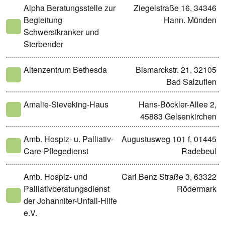
Alpha Beratungsstelle zur
Ziegelstraße 16, 34346
Begleitung
Hann. Münden
Schwerstkranker und
Sterbender
Altenzentrum Bethesda
Bismarckstr. 21, 32105
Bad Salzuflen
Amalie-Sieveking-Haus
Hans-Böckler-Allee 2,
45883 Gelsenkirchen
Amb. Hospiz- u. Palliativ-
Augustusweg 101 f, 01445
Care-Pflegedienst
Radebeul
Amb. Hospiz- und
Carl Benz Straße 3, 63322
Palliativberatungsdienst
Rödermark
der Johanniter-Unfall-Hilfe
e.V.