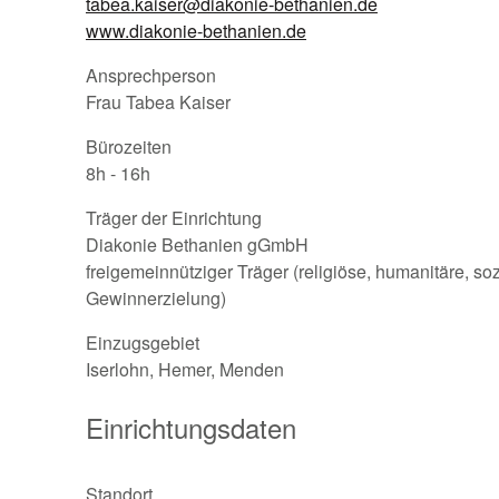
tabea.kaiser@diakonie-bethanien.de
www.diakonie-bethanien.de
Ansprechperson
Frau Tabea Kaiser
Bürozeiten
8h - 16h
Träger der Einrichtung
Diakonie Bethanien gGmbH
freigemeinnütziger Träger (religiöse, humanitäre, s
Gewinnerzielung)
Einzugsgebiet
Iserlohn, Hemer, Menden
Einrichtungsdaten
Standort