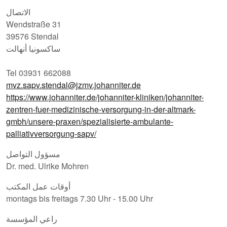
الاتصال
Wendstraße 31
39576 Stendal
ساكسونيا أنهالت
Tel 03931 662088
mvz.sapv.stendal@jzmv.johanniter.de
https://www.johanniter.de/johanniter-kliniken/johanniter-
zentren-fuer-medizinische-versorgung-in-der-altmark-
gmbh/unsere-praxen/spezialisierte-ambulante-
palliativversorgung-sapv/
مسؤول التواصل
Dr. med. Ulrike Mohren
أوقات عمل المكتب
montags bis freitags 7.30 Uhr - 15.00 Uhr
راعي المؤسسة