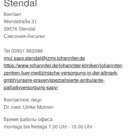
Stendal
Контакт
Wendstraße 31
39576 Stendal
Саксония-Ангальт
Tel 03931 662088
mvz.sapv.stendal@jzmv.johanniter.de
https://www.johanniter.de/johanniter-kliniken/johanniter-
zentren-fuer-medizinische-versorgung-in-der-altmark-
gmbh/unsere-praxen/spezialisierte-ambulante-
palliativversorgung-sapv/
Контактное лицо
Dr. med. Ulrike Mohren
Время работы офиса
montags bis freitags 7.30 Uhr - 15.00 Uhr