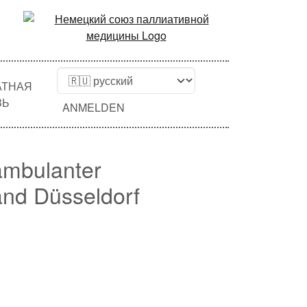
АТНАЯ
ЗЬ
ANMELDEN
 ambulanter
and Düsseldorf