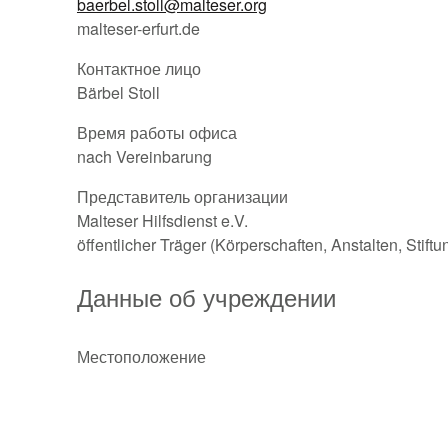
baerbel.stoll@malteser.org
malteser-erfurt.de
Контактное лицо
Bärbel Stoll
Время работы офиса
nach Vereinbarung
Представитель организации
Malteser Hilfsdienst e.V.
öffentlicher Träger (Körperschaften, Anstalten, Stift
Данные об учреждении
Местоположение