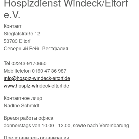
Hospizdienst Windeck/Eitorf
e.V.
Контакт
Siegtalstraße 12
53783 Eitorf
Северный Рейн-Вестфалия
Tel 02243-9170650
Mobiltelefon 0160 47 36 987
info@hospiz-windeck-eitorf.de
www.hospiz-windeck-eitorf.de
Контактное лицо
Nadine Schmidt
Время работы офиса
donnerstags von 10.00 - 12.00, sowie nach Vereinbarung
Представитель организации