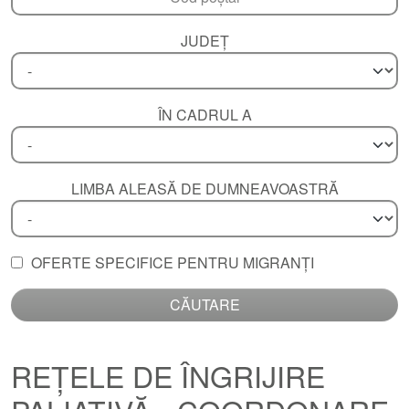
JUDEȚ
ÎN CADRUL A
LIMBA ALEASĂ DE DUMNEAVOASTRĂ
OFERTE SPECIFICE PENTRU MIGRANȚI
CĂUTARE
REȚELE DE ÎNGRIJIRE