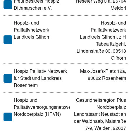
Freundeskreis Hospiz
Heseler Weg 3 a, 25704
Dithmarschen e.V.
Meldorf
Hopsiz- und
Hospiz- und
Palliativnetzwerk
Palliativnetzwerk
Landkreis Gifhorn
Landkreis Gifhorn, z.H
Tabea Itzigehl,
Lindenstraße 33, 38518
Gifhorn
Hospiz Palliativ Netzwerk
Max-Josefs-Platz 12a,
für Stadt und Landkreis
83022 Rosenheim
Rosenheim
Hospiz und
Gesundheitsregion Plus
Palliativversorgungsnetzwerk
Nordoberpfalz
Nordoberpfalz (HPVN)
Landratsamt Neustadt an
der Waldnaab, Maistraße
7-9, Weiden, 92637