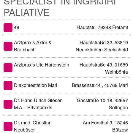
SPECIALIST ÎN ÎNGRIJIRI
PALIATIVE
49
Hauptstr., 79348 Freiamt
Arztpraxis Axler &
Hauptstraße 32, 53819
Brombach
Neunkirchen-Seelscheid
Arztpraxis Ute Hartenstein
Hauptstraße 43, 01689
Weinböhla
Diakoniestation Marl
Brassertstr.44 , 45768 Marl
Dr. Hans-Ulrich Giesen
Gasstraße 10-18, 42657
M.A. - Privatpraxis
Solingen
Dr. med. Christian
Am Forsthof 3, 18246
Neubüser
Bützow