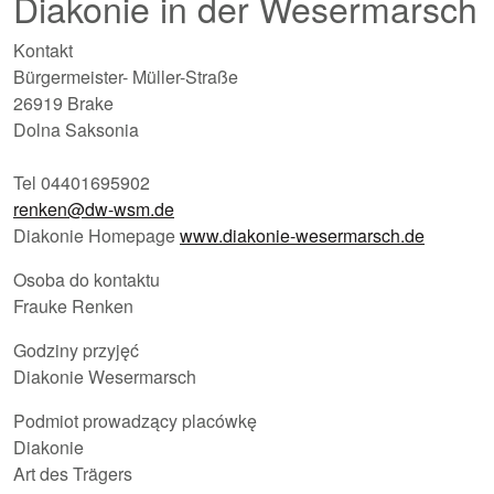
Diakonie in der Wesermarsch
Kontakt
Bürgermeister- Müller-Straße
26919 Brake
Dolna Saksonia
Tel 04401695902
renken@dw-wsm.de
Diakonie Homepage
www.diakonie-wesermarsch.de
Osoba do kontaktu
Frauke Renken
Godziny przyjęć
Diakonie Wesermarsch
Podmiot prowadzący placówkę
Diakonie
Art des Trägers