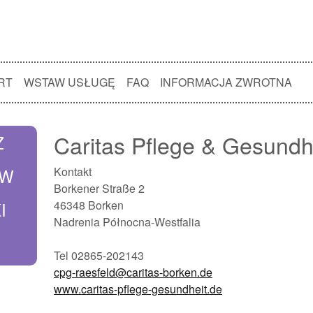
RT
WSTAW USŁUGĘ
FAQ
INFORMACJA ZWROTNA
Caritas Pflege & Gesundh
Z
 W
Kontakt
Borkener Straße 2
I
46348 Borken
Nadrenia Północna-Westfalia
Tel 02865-202143
cpg-raesfeld@caritas-borken.de
www.caritas-pflege-gesundheit.de