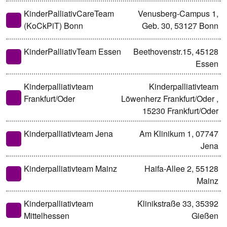
KinderPalliativCareTeam
Venusberg-Campus 1,
(KoCkPiT) Bonn
Geb. 30, 53127 Bonn
KinderPalliativTeam Essen
Beethovenstr.15, 45128
Essen
Kinderpalliativteam
Kinderpalliativteam
Frankfurt/Oder
Löwenherz Frankfurt/Oder ,
15230 Frankfurt/Oder
Kinderpalliativteam Jena
Am Klinikum 1, 07747
Jena
Kinderpalliativteam Mainz
Haifa-Allee 2, 55128
Mainz
Kinderpalliativteam
Klinikstraße 33, 35392
Mittelhessen
Gießen