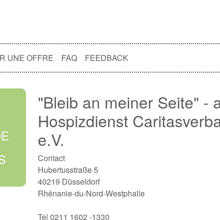
R UNE OFFRE
FAQ
FEEDBACK
"Bleib an meiner Seite" -
Hospizdienst Caritasverb
DE
e.V.
S
Contact
Hubertusstraße 5
40219 Düsseldorf
Rhénanie-du-Nord-Westphalie
Tel 0211 1602 -1330