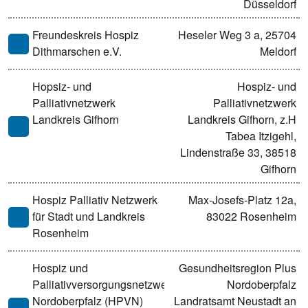
Düsseldorf
Freundeskreis Hospiz
Heseler Weg 3 a, 25704
Dithmarschen e.V.
Meldorf
Hopsiz- und
Hospiz- und
Palliativnetzwerk
Palliativnetzwerk
Landkreis Gifhorn
Landkreis Gifhorn, z.H
Tabea Itzigehl,
Lindenstraße 33, 38518
Gifhorn
Hospiz Palliativ Netzwerk
Max-Josefs-Platz 12a,
für Stadt und Landkreis
83022 Rosenheim
Rosenheim
Hospiz und
Gesundheitsregion Plus
Palliativversorgungsnetzwerk
Nordoberpfalz
Nordoberpfalz (HPVN)
Landratsamt Neustadt an