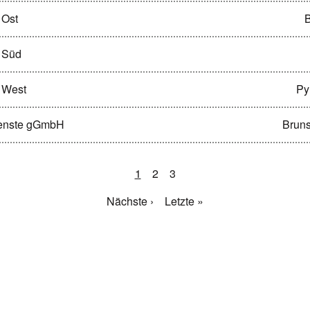
 Ost
B
n Süd
n West
Py
ienste gGmbH
Bruns
1
2
3
Nächste ›
Letzte »