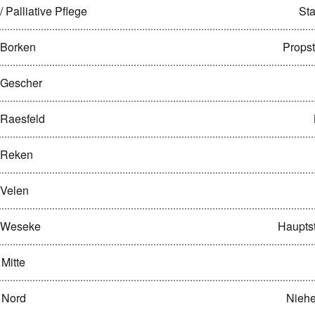
 Palliative Pflege
Sta
 Borken
Propst
 Gescher
 Raesfeld
t Reken
 Velen
t Weseke
Haupts
 Mitte
n Nord
Niehe