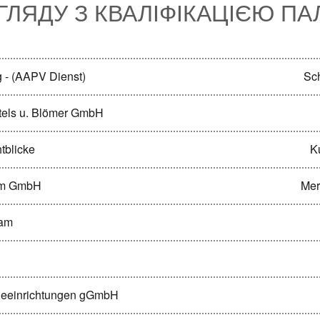
ГЛЯДУ З КВАЛІФІКАЦІЄЮ ПА
 - (AAPV Dienst)
Sc
rtels u. Blömer GmbH
tblicke
K
eam GmbH
Mer
eam
egeeinrichtungen gGmbH